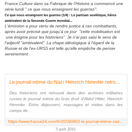
France Culture dans sa Fabrique de l'Histoire a commencé une
série lundi " ce que nous enseignent les guerres":
Ce que nous enseignent les guerres (1/4) : Le partisan soviétique, héros
ambivalent de la Seconde Guerre mondial...
L'émission a pour vertu de rendre justice à ces combattants,
après avoir précisé que jusqu'à ce jour "cette mobilisation est
une énigme pour les historiens". Je n'ai pas saisi le sens de
l'adjectif "ambivalent". La chape idéologique à l'égard de la
Russie et de l'ex-URSS est telle qu'elle empêche de penser
sereinement...
Le journal intime du Nazi Heinrich Himmler retrouvé dans des archives militaires russes - France 24
Des historiens ont retrouvé dans des archives militaires
russes le journal intime du bras droit d'Aldof Hitler, Heinrich
Himmler. Entre déjeuners, massages et visites dans les
camps de ...
https://www.france24.com/fr/20160803-le-journal-intime-nazi-heinrich-himmler-retrouve-archives-militaires-russes
3 août 2016.