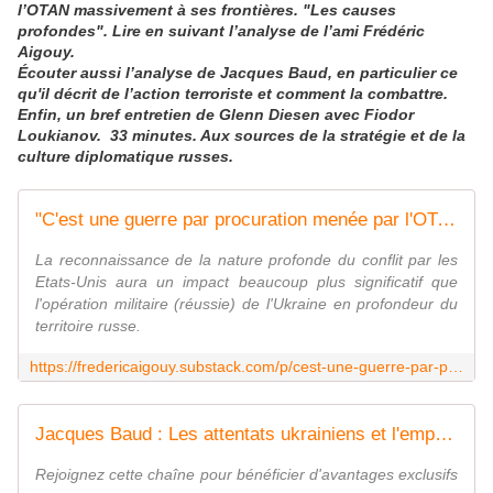
l’OTAN massivement à ses frontières. "Les causes
profondes". Lire en suivant l’analyse de l’ami Frédéric
Aigouy.
Écouter aussi l’analyse de Jacques Baud, en particulier ce
qu'il décrit de l’action terroriste et comment la combattre.
Enfin, un bref entretien de Glenn Diesen avec Fiodor
Loukianov. 33 minutes. Aux sources de la stratégie et de la
culture diplomatique russes.
"C'est une guerre par procuration menée par l'OTAN": ce que change l'admission de Washington avant le 2e round des négociations
La reconnaissance de la nature profonde du conflit par les
Etats-Unis aura un impact beaucoup plus significatif que
l'opération militaire (réussie) de l'Ukraine en profondeur du
territoire russe.
https://fredericaigouy.substack.com/p/cest-une-guerre-par-procuration-menee
Jacques Baud : Les attentats ukrainiens et l'empreinte des Européens !
Rejoignez cette chaîne pour bénéficier d'avantages exclusifs