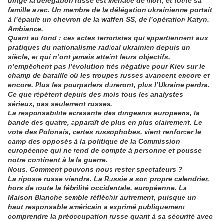
dirige la délégation russe est menacé de mort, et toute sa
famille avec. Un membre de la délégation ukrainienne portait
à l’épaule un chevron de la waffen SS, de l’opération Katyn.
Ambiance.
Quant au fond : ces actes terroristes qui appartiennent aux
pratiques du nationalisme radical ukrainien depuis un
siècle, et qui n’ont jamais atteint leurs objectifs,
n’empêchent pas l’évolution très négative pour Kiev sur le
champ de bataille où les troupes russes avancent encore et
encore. Plus les pourparlers dureront, plus l’Ukraine perdra.
Ce que répètent depuis des mois tous les analystes
sérieux, pas seulement russes.
La responsabilité écrasante des dirigeants européens, la
bande des quatre, apparaît de plus en plus clairement. Le
vote des Polonais, certes russophobes, vient renforcer le
camp des opposés à la politique de la Commission
européenne qui ne rend de compte à personne et pousse
notre continent à la la guerre.
Nous. Comment pouvons nous rester spectateurs ?
La riposte russe viendra. La Russie a son propre calendrier,
hors de toute la fébrilité occidentale, européenne. La
Maison Blanche semble réfléchir autrement, puisque un
haut responsable américain a exprimé publiquement
comprendre la préoccupation russe quant à sa sécurité avec