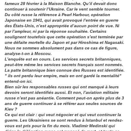
fameux 28 février à la Maison Blanche. Qu’il devait donc
continuer à soutenir l’Ukraine. Car le vent semble tourner.
Du côté russe la référence à Pearl Harbour, opération
Japonaise en 1941, qui avait provoqué l’entrée en guerre
des États-Unis, n’est appropriée d’aucun point de vue. Ni
par l’ampleur, ni par la réponse souhaitée. Certains
soulignent toutefois que cette opération s’est terminée par
une défaite mortelle du Japon et par Hiroshima et Nagasaki.
Nous ne sommes absolument pas dans ce cas de figure,
analyse-t-on à Moscou.
L’enquête est en cours. Les services secrets britanniques,
peut-être même les services secrets français sont nommés.
La patte britannique bien connue des Russes est identifiée.
" ils ont perdu leur empire, mais en ont gardé la mentalité"
entend-on ici.
Bien sûr les responsables russes qui ont manqué à leurs
devoirs seront identifiés aussi. Et non, l’aviation militaire
russe n’est pas anéantie. Comment peut-on après plus de 3
ans de guerre continuer à se référer aux seules sources de
Kiev ?
Ce qui est clair : qui veut négocier et qui veut continuer la
guerre. Les Ukrainiens se sont rendus à Istanbul et rendez-
vous est pris pour la fin du mois. Vladimir Medinski qui