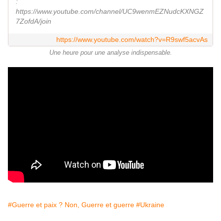
:
https://www.youtube.com/channel/UC9wenmEZNudcKXNGZ
7ZofdA/join
https://www.youtube.com/watch?v=R9swf5acvAs
Une heure pour une analyse indispensable.
#Guerre et paix ? Non, Guerre et guerre
#Ukraine