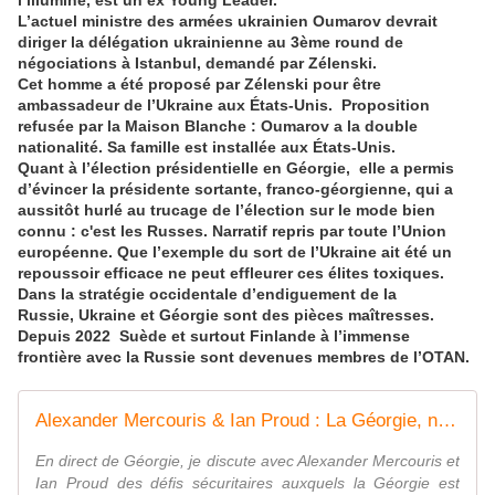
l’illuminé, est un ex Young Leader.
L’actuel ministre des armées ukrainien Oumarov devrait
diriger la délégation ukrainienne au 3ème round de
négociations à Istanbul, demandé par Zélenski.
Cet homme a été proposé par Zélenski pour être
ambassadeur de l’Ukraine aux États-Unis. Proposition
refusée par la Maison Blanche : Oumarov a la double
nationalité. Sa famille est installée aux États-Unis.
Quant à l’élection présidentielle en Géorgie, elle a permis
d’évincer la présidente sortante, franco-géorgienne, qui a
aussitôt hurlé au trucage de l’élection sur le mode bien
connu : c'est les Russes. Narratif repris par toute l’Union
européenne. Que l’exemple du sort de l’Ukraine ait été un
repoussoir efficace ne peut effleurer ces élites toxiques.
Dans la stratégie occidentale d’endiguement de la
Russie, Ukraine et Géorgie sont des pièces maîtresses.
Depuis 2022 Suède et surtout Finlande à l’immense
frontière avec la Russie sont devenues membres de l’OTAN.
Alexander Mercouris & Ian Proud : La Géorgie, nouveau front contre la Russie ?
En direct de Géorgie, je discute avec Alexander Mercouris et
Ian Proud des défis sécuritaires auxquels la Géorgie est