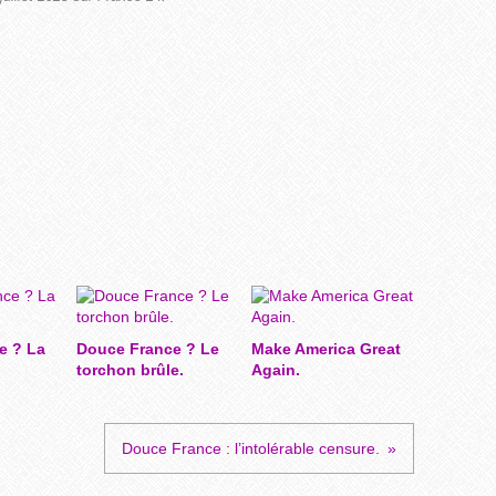
n
i
s
a
t
i
o
n
s
d
e
d
é
f
e
n
e ? La
Douce France ? Le
Make America Great
s
torchon brûle.
Again.
e
d
e
s
Douce France : l’intolérable censure.
d
r