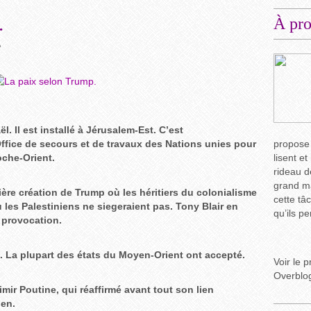
.
À pr
e
l. Il est installé à Jérusalem-Est. C’est
Office de secours et de travaux des Nations unies pour
propose
oche-Orient.
lisent et
rideau d
grand ma
ière création de Trump où les héritiers du colonialisme
cette tâ
ù les Palestiniens ne siegeraient pas. Tony Blair en
qu’ils p
e provocation.
n. La plupart des états du Moyen-Orient ont accepté.
Voir le p
Overblo
mir Poutine, qui réaffirmé avant tout son lien
ien.