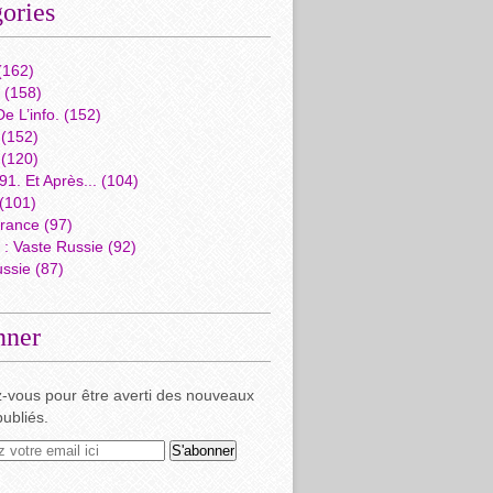
ories
(162)
(158)
e L’info.
(152)
(152)
(120)
1. Et Après...
(104)
(101)
rance
(97)
: Vaste Russie
(92)
ussie
(87)
nner
-vous pour être averti des nouveaux
publiés.