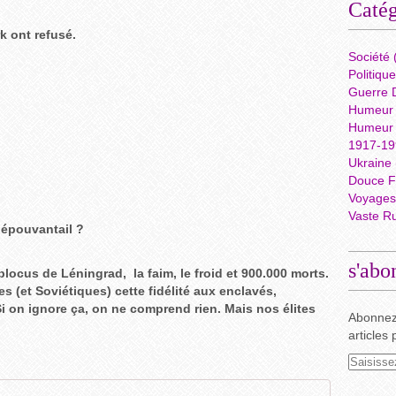
Catég
k ont refusé.
Société
Politique
Guerre D
Humeur
Humeur
1917-199
Ukraine
Douce F
Voyages 
Vaste R
 épouvantail ?
s'abo
blocus de Léningrad, la faim, le froid et 900.000 morts.
 (et Soviétiques) cette fidélité aux enclavés,
 on ignore ça, on ne comprend rien. Mais nos élites
Abonnez
articles 