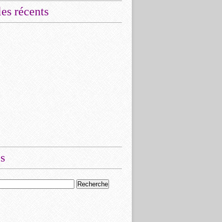
les récents
s · 6.3K reactions | Deux organisations de défense des droi
s