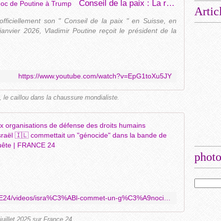
Conseil de la paix : La réponse choc de Poutine à Trump
Artic
ficiellement son " Conseil de la paix " en Suisse, en
vier 2026, Vladimir Poutine reçoit le président de la
https://www.youtube.com/watch?v=EpG1toXu5JY
, le caillou dans la chaussure mondialiste.
265K view
D
e
photo
u
x
o
r
https://www.facebook.com/FRANCE24/videos/isra%C3%ABl-commet-un-g%C3%A9nocide-%C3%A0-gaza-selon-deux-ong-isra%C3%A9liennes/725969900436461/
g
a
 juillet 2025 sur France 24.