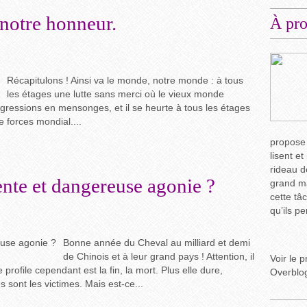
notre honneur.
À pr
Récapitulons ! Ainsi va le monde, notre monde : à tous
les étages une lutte sans merci où le vieux monde
agressions en mensonges, et il se heurte à tous les étages
e forces mondial....
propose
lisent et
rideau d
nte et dangereuse agonie ?
grand ma
cette tâ
qu’ils p
Bonne année du Cheval au milliard et demi
de Chinois et à leur grand pays ! Attention, il
Voir le p
profile cependant est la fin, la mort. Plus elle dure,
Overblo
 sont les victimes. Mais est-ce...