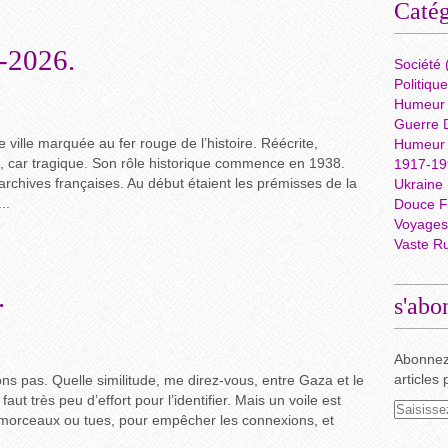
Catég
-2026.
Société
Politique
Humeur
Guerre D
e ville marquée au fer rouge de l’histoire. Réécrite,
Humeur
re, car tragique. Son rôle historique commence en 1938.
1917-199
archives françaises. Au début étaient les prémisses de la
Ukraine
..
Douce F
Voyages 
Vaste R
.
s'abo
Abonnez
articles 
ons pas. Quelle similitude, me direz-vous, entre Gaza et le
faut très peu d’effort pour l’identifier. Mais un voile est
r morceaux ou tues, pour empêcher les connexions, et