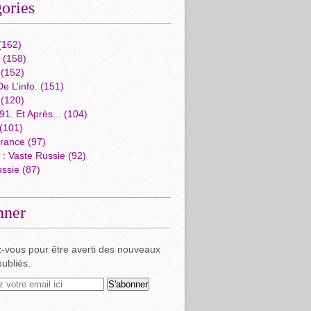
ories
(162)
(158)
(152)
e L’info.
(151)
(120)
1. Et Après...
(104)
(101)
rance
(97)
: Vaste Russie
(92)
ussie
(87)
nner
-vous pour être averti des nouveaux
publiés.