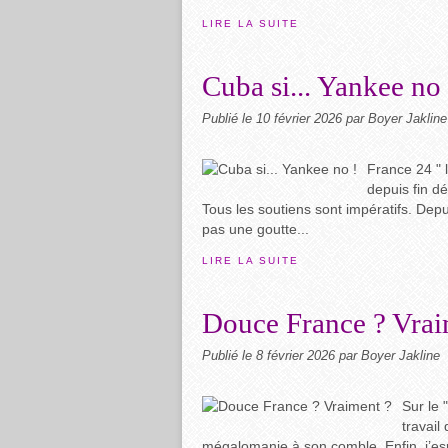
LIRE LA SUITE
Cuba si... Yankee no 
Publié le
10 février 2026
par Boyer Jakline
France 24 " 
depuis fin d
Tous les soutiens sont impératifs. Dep
pas une goutte...
LIRE LA SUITE
Douce France ? Vrai
Publié le
8 février 2026
par Boyer Jakline
Sur le 
travail
mégalomanie à son comble. Enfin, j’esp