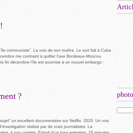
Artic
!
l’île communiste". La voix de son maître. Le sort fait à Cuba
écembre me contraint à quitter l’axe Bordeaux-Moscou.
uis fin décembre l’île est soumise à un nouvel embargo :
photo
ment ?
"sujet" un excellent documentaire sur Netflix. 2020. Un vrai
 d’investigation réalisé par de vrais journalistes. La
ère, à son comble. Extrait d’un long entretien. 15 minutes.