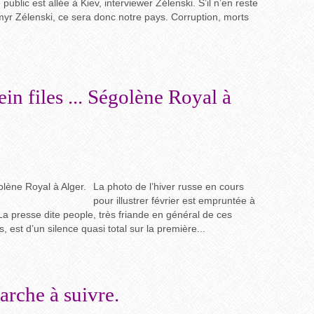
 public est allée à Kiev, interviewer Zélenski. S’il n’en reste
myr Zélenski, ce sera donc notre pays. Corruption, morts
in files ... Ségolène Royal à
La photo de l’hiver russe en cours
pour illustrer février est empruntée à
a presse dite people, très friande en général de ces
, est d’un silence quasi total sur la première...
arche à suivre.