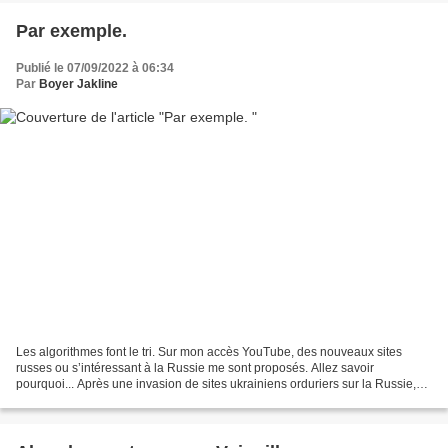
Par exemple.
Publié le 07/09/2022 à 06:34
Par
Boyer Jakline
Les algorithmes font le tri. Sur mon accès YouTube, des nouveaux sites
russes ou s’intéressant à la Russie me sont proposés. Allez savoir
pourquoi... Après une invasion de sites ukrainiens orduriers sur la Russie,
place à des sites pro russes. Me voilà...