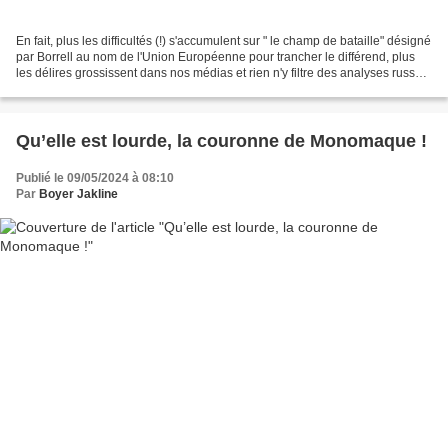
En fait, plus les difficultés (!) s'accumulent sur " le champ de bataille" désigné
par Borrell au nom de l'Union Européenne pour trancher le différend, plus
les délires grossissent dans nos médias et rien n'y filtre des analyses russes.
Pourtant, nous...
Qu’elle est lourde, la couronne de Monomaque !
Publié le 09/05/2024 à 08:10
Par
Boyer Jakline