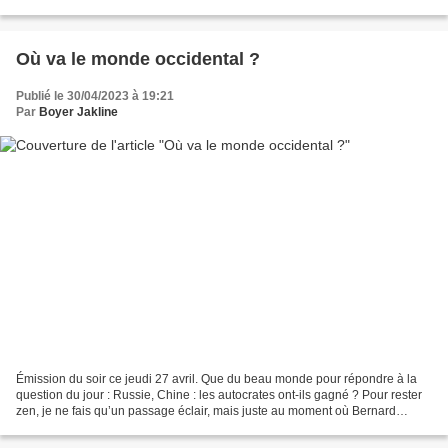
appelée aussi "la mère Cobra",...
Où va le monde occidental ?
Publié le 30/04/2023 à 19:21
Par
Boyer Jakline
Émission du soir ce jeudi 27 avril. Que du beau monde pour répondre à la
question du jour : Russie, Chine : les autocrates ont-ils gagné ? Pour rester
zen, je ne fais qu’un passage éclair, mais juste au moment où Bernard
Guetta, "député européen", prend...