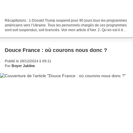
Récapitulons : 1-Donald Trump suspend pour 90 jours tous les programmes
américains vers l’Ukraine. Tous les personnels chargés de ces programmes
sont soit suspendus, soit licenciés. Voir mon article d’hier. 2- Qu’en est il de
l’illegitimité du président...
Douce France : où courons nous donc ?
Publié le 28/12/2024 à 09:11
Par
Boyer Jakline