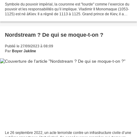
Symbole du pouvoir impérial, la couronne est "lourde" comme l’exercice du
pouvoir et les responsabilités qu’il implique. Vladimir II Monomaque (1053-
1125) est né àKiev. Il a régné de 1113 à 1125. Grand prince de Kiev, il a
rassemblé les terres pour créer...
Nordstream ? De qui se moque-t-on ?
Publié le 27/09/2023 à 08:09
Par
Boyer Jakline
Le 26 septembre 2022, un acte terroriste contre un infrastructure civile d’une