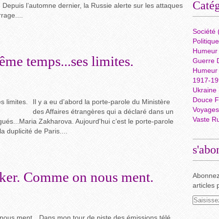
Catég
Depuis l’automne dernier, la Russie alerte sur les attaques
rage....
Société
Politique
Humeur
me temps...ses limites.
Guerre D
Humeur
1917-199
Ukraine
Douce F
Il y a eu d’abord la porte-parole du Ministère
Voyages 
des Affaires étrangères qui a déclaré dans un
Vaste R
gués...Maria Zakharova. Aujourd'hui c’est le porte-parole
a duplicité de Paris....
s'abo
nker. Comme on nous ment.
Abonnez
articles 
Dans mon tour de piste des émissions télé,