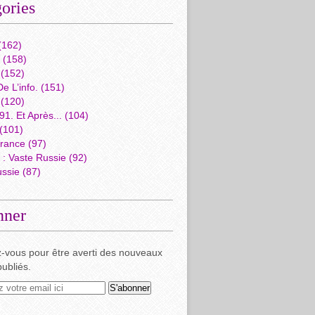
ories
(162)
(158)
(152)
e L’info.
(151)
(120)
1. Et Après...
(104)
(101)
rance
(97)
: Vaste Russie
(92)
ussie
(87)
nner
-vous pour être averti des nouveaux
publiés.