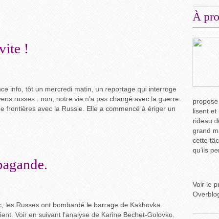
À pr
vite !
ce info, tôt un mercredi matin, un reportage qui interroge
yens russes : non, notre vie n’a pas changé avec la guerre.
propose
de frontières avec la Russie. Elle a commencé à ériger un
lisent et
rideau d
grand ma
cette tâ
qu’ils p
pagande.
Voir le p
Overblo
, les Russes ont bombardé le barrage de Kakhovka.
ient. Voir en suivant l’analyse de Karine Bechet-Golovko.